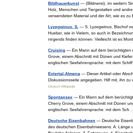
Bildhauerkunst
— (Bildnerei), im weitern Sin
Holz, Menschen und Tiergestalten und andr
verwendeten Material und der Art, wie es 
Lyzegwinus, S.
— S. Lyzegwinus, Bischof vo
Hueber, wie in Vielem, so auch in Bezeichnun
nirgends finden können. Vielleicht ist es 
Cruising
— Ein Mann auf dem berüchtigten me
Grove, einem Abschnitt mit Dünen und Kiefern
englischen Seefahrersprache: mit dem Sch
Extertal-Almena
— Dieser Artikel oder Absch
Diskussionsseite angegeben. Hilf mit, ihn z
Deutsch Wikipedia
Spontansex
— Ein Mann auf dem berüchtigte
Cherry Grove, einem Abschnitt mit Dünen und 
englischen Seefahrersprache: mit dem Sc
Deutsche Eisenbahnen
— Deutsche Eisenbah
des deutschen Eisenbahnwesens. A. Länge und