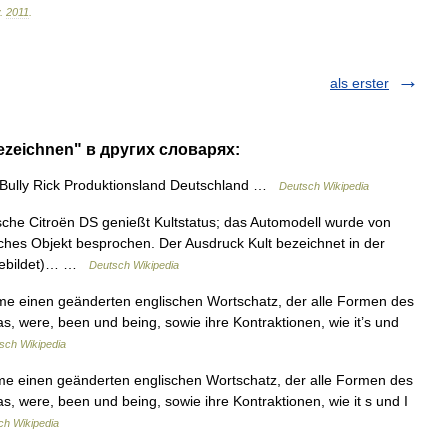
.
2011
.
als erster
bezeichnen" в других словарях:
 Bully Rick Produktionsland Deutschland …
Deutsch Wikipedia
sche Citroën DS genießt Kultstatus; das Automodell wurde von
ches Objekt besprochen. Der Ausdruck Kult bezeichnet in der
 gebildet)… …
Deutsch Wikipedia
ime einen geänderten englischen Wortschatz, der alle Formen des
was, were, been und being, sowie ihre Kontraktionen, wie it’s und
sch Wikipedia
ime einen geänderten englischen Wortschatz, der alle Formen des
as, were, been und being, sowie ihre Kontraktionen, wie it s und I
ch Wikipedia