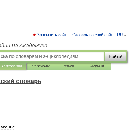
Запомнить сайт
Словарь на свой сайт
RU
едии на Академике
Найти!
Толкования
Переводы
Книги
Игры ⚽
ский словарь
n
явление