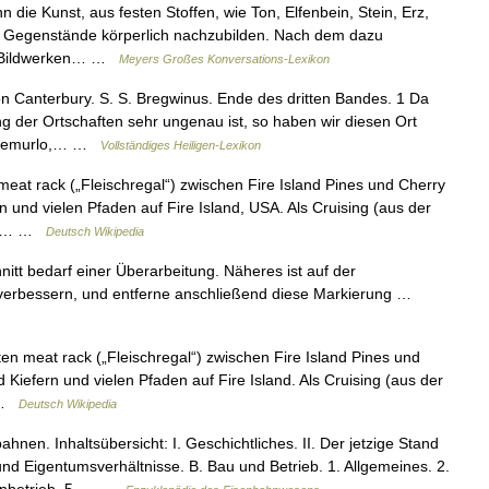
n die Kunst, aus festen Stoffen, wie Ton, Elfenbein, Stein, Erz,
e Gegenstände körperlich nachzubilden. Nach dem dazu
zu Bildwerken… …
Meyers Großes Konversations-Lexikon
n Canterbury. S. S. Bregwinus. Ende des dritten Bandes. 1 Da
g der Ortschaften sehr ungenau ist, so haben wir diesen Ort
Montemurlo,… …
Vollständiges Heiligen-Lexikon
at rack („Fleischregal“) zwischen Fire Island Pines und Cherry
 und vielen Pfaden auf Fire Island, USA. Als Cruising (aus der
iff… …
Deutsch Wikipedia
nitt bedarf einer Überarbeitung. Näheres ist auf der
u verbessern, und entferne anschließend diese Markierung …
n meat rack („Fleischregal“) zwischen Fire Island Pines und
Kiefern und vielen Pfaden auf Fire Island. Als Cruising (aus der
h …
Deutsch Wikipedia
nen. Inhaltsübersicht: I. Geschichtliches. II. Der jetzige Stand
 Eigentumsverhältnisse. B. Bau und Betrieb. 1. Allgemeines. 2.