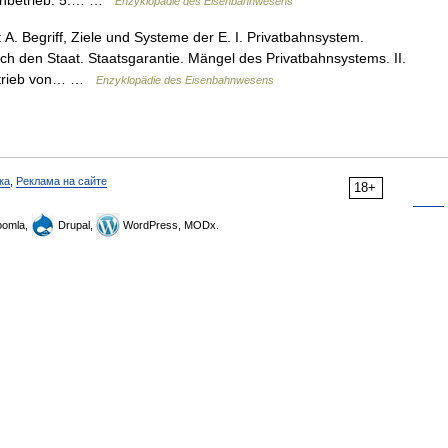
ahnbetrieb. 5.… …
Enzyklopädie des Eisenbahnwesens
 A. Begriff, Ziele und Systeme der E. I. Privatbahnsystem.
h den Staat. Staatsgarantie. Mängel des Privatbahnsystems. II.
sbetrieb von… …
Enzyklopädie des Eisenbahnwesens
ка
,
Реклама на сайте
18+
omla,
Drupal,
WordPress, MODx.