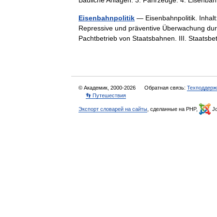
Bauliche Anlagen. 3. Fahrzeuge. 4. Eisenb
Eisenbahnpolitik
— Eisenbahnpolitik. Inhalt:
Repressive und präventive Überwachung durc
Pachtbetrieb von Staatsbahnen. III. Staat
© Академик, 2000-2026
Обратная связь:
Техподдерж
👣 Путешествия
Экспорт словарей на сайты
, сделанные на PHP,
Jo