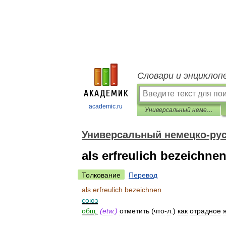
Словари и энциклоп
academic.ru
Универсальный немецко-русский словарь
Универсальный немецко-рус
als erfreulich bezeichne
Толкование
Перевод
als
erfreulich
bezeichnen
союз
общ
.
(
etw
.)
отметить
(
что
-
л
.)
как
отрадное