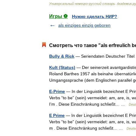
Универсальный
немецко
-
русский
словарь
.
Академик
.
ру
Игры ⚽
Нужно сделать НИР?
als einziges einzig geboren
Смотреть что такое "als erfreulich 
Bully & Rick
— Seriendaten Deutscher Titel
Kult (Status)
— Der seinerzeit avantgardisti
Roland Barthes 1957 als beinahe übernatürli
Umgangssprache (dem Englischen parallel
E-Prime
— In der Linguistik bezeichnet E Pr
Verbs “to be” (sein) vermeidet: am, are, is, 
I’m . Diese Einschränkung schließt… …
Deut
E Prime
— In der Linguistik bezeichnet E Pr
Verbs “to be” (sein) vermeidet: am, are, is, w
m . Diese Einschränkung schließt… …
Deuts